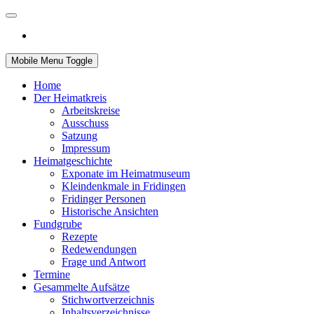
Mobile Menu Toggle
Home
Der Heimatkreis
Arbeitskreise
Ausschuss
Satzung
Impressum
Heimatgeschichte
Exponate im Heimatmuseum
Kleindenkmale in Fridingen
Fridinger Personen
Historische Ansichten
Fundgrube
Rezepte
Redewendungen
Frage und Antwort
Termine
Gesammelte Aufsätze
Stichwortverzeichnis
Inhaltsverzeichnisse