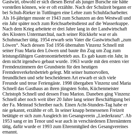
Gastwirt, obwohl er sich diesen Beruf als junger Bursche nie hätte
vorstellen können, wie er oft erzählte. Nach der Schulzeit begann er
bei Schuh-Rieker in Tuttlingen eine Lehre zum Schuhfacharbeiter.
Als 16-jähriger musste er 1943 zum Schanzen an den Westwall und
ein Jahr später noch zum Reichsarbeitsdienst auf die Wasserkuppe.
Nach dem Krieg arbeitete er drei Jahre lang in der Landwirtschaft
des Klosters Untermarchtal, nach seiner Rückkehr war er als
Schuhmacher tätig. 1954 erwarb sein Vater die Gastwirtschaft „zum
Löwen“. Nach dessen Tod 1956 übernahm Vinzenz Schnell mit
seiner Frau Maria den Löwen und baute ihn Zug um Zug zum
leistungsfähigen Gastronomiebetrieb aus. Es gab kaum ein Jahr, in
dem nicht irgendwo gebaut wurde. 1963 wurde mit den ersten vier
Fremdenzimmern der Grundstein für den heutigen
Fremdenverkehrsbetrieb gelegt. Mit seiner humorvollen,
freundlichen und sehr bescheidenen Art erwarb er sich viele
Freunde und treue Feriengäste. 1998 übergaben Vinzenz und Maria
Schnell das Gasthaus an ihren jüngsten Sohn, Küchenmeister
Christoph Schnell und dessen Frau Marion. Daneben ging Vinzenz
Schnell aber noch weit über 20 Jahre lang seiner Beschäftigung bei
der Fa. Meinrad Schreiber nach. Einen Acht-Stunden-Tag habe er
nie gekannt, erzählte er oft. In seiner knapp bemessenen Freizeit
betätigte er sich zum Ausgleich im Gesangverein „Liederkranz“. Ab
1953 sang er im Tenor und war auch in verschiedenen Ehrenämtern
tätig, dafür wurde er 1993 zum Ehrenmitglied des Gesangvereines
ernannt.