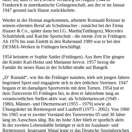
Frankreich in amerikanische Gefangenschaft, aus der er im Januar
1947 gesund nach Hause zurückkehrte.
Wieder in der Heimat angekommen, arbeitete Romuald Reizner in
seinem erlernten Beruf als Schuhmacher - zunächst bei der Firma
Hauser & Co., später dann bei I.G. Martin(Tuttlingen), Mercedes
Schuhfabrik und Raichle Sportschuh - die meiste Zeit in Fridingen.
Ab 1976 bis zum Eintritt in den Ruhestand 1989 war er bei den
DESMA-Werken in Fridingen beschäftigt.
1954 heiratete er Sophie Sattler (Fridingen). Aus ihrer Ehe gingen
die Kinder Karl-Heinz und Marianne hervor. 1957 bezog die
Familie ihr neues Haus in der Schiller-straße auf Bangelt.
„D‘ Rumald“, wie ihn die Fridinger nannten, trieb seit jungen Jahren
begeistert Sport und engagierte sich in den örtlichen Vereinen. 1947
begann er im damaligen Sportverein mit dem Turnen. 1954 trat er
dem Turnverein 05 Fridingen bei, in dem er Jahrzehnte lang an
verantwortlichen Stellen aktiv war: als
Schülerturnwart (1949 -
1980), Männer- und Oberturnwart (1955 - 1979) sowie als
Übungsleiter im Breitensport und Lauftreff (1975 - 2002). Von 1960
bis 1965 war er zweiter Vorstand des Turnvereins 05 und 30 Jahre
lang im Ausschuss tätig. Bis ins hohe Alter blieb er sportlich aktiv.
In der zweiten Lebenshälfte betätigte er sich im Ausdauer- und
Breitensport. Insgesamt 30mal legte er das Deutsche Sportabzeichen