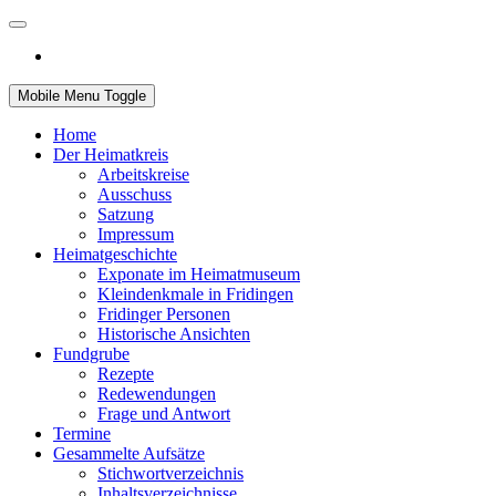
Mobile Menu Toggle
Home
Der Heimatkreis
Arbeitskreise
Ausschuss
Satzung
Impressum
Heimatgeschichte
Exponate im Heimatmuseum
Kleindenkmale in Fridingen
Fridinger Personen
Historische Ansichten
Fundgrube
Rezepte
Redewendungen
Frage und Antwort
Termine
Gesammelte Aufsätze
Stichwortverzeichnis
Inhaltsverzeichnisse