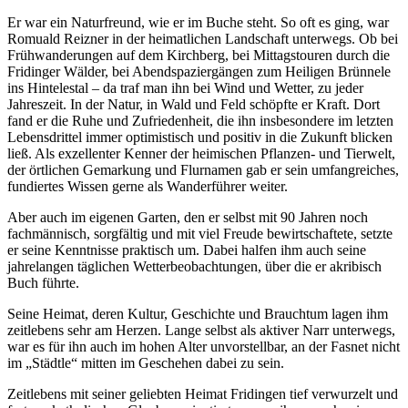
Er war ein Naturfreund, wie er im Buche steht. So oft es ging, war
Romuald Reizner in der heimatlichen Landschaft unterwegs. Ob bei
Frühwanderungen auf dem Kirchberg, bei Mittagstouren durch die
Fridinger Wälder, bei Abendspaziergängen zum Heiligen Brünnele
ins Hintelestal – da traf man ihn bei Wind und Wetter, zu jeder
Jahreszeit. In der Natur, in Wald und Feld schöpfte er Kraft. Dort
fand er die Ruhe und Zufriedenheit, die ihn insbesondere im letzten
Lebensdrittel immer optimistisch und positiv in die Zukunft blicken
ließ. Als exzellenter Kenner der heimischen Pflanzen- und Tierwelt,
der örtlichen Gemarkung und Flurnamen gab er sein umfangreiches,
fundiertes Wissen gerne als Wanderführer weiter.
Aber auch im eigenen Garten, den er selbst mit 90 Jahren noch
fachmännisch, sorgfältig und mit viel Freude bewirtschaftete, setzte
er seine Kenntnisse praktisch um. Dabei halfen ihm auch seine
jahrelangen täglichen Wetterbeobachtungen, über die er akribisch
Buch führte.
Seine Heimat, deren Kultur, Geschichte und Brauchtum lagen ihm
zeitlebens sehr am Herzen. Lange selbst als aktiver Narr unterwegs,
war es für ihn auch im hohen Alter unvorstellbar, an der Fasnet nicht
im „Städtle“ mitten im Geschehen dabei zu sein.
Zeitlebens mit seiner geliebten Heimat Fridingen tief verwurzelt und