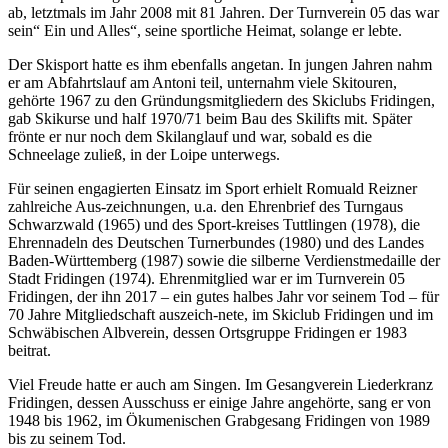
ab, letztmals im Jahr 2008 mit 81 Jahren. Der Turnverein 05 das war
sein“ Ein und Alles“, seine sportliche Heimat, solange er lebte.
Der Skisport hatte es ihm ebenfalls angetan. In jungen Jahren nahm
er am Abfahrtslauf am Antoni teil, unternahm viele Skitouren,
gehörte 1967 zu den Gründungsmitgliedern des Skiclubs Fridingen,
gab Skikurse und half 1970/71 beim Bau des Skilifts mit. Später
frönte er nur noch dem Skilanglauf und war, sobald es die
Schneelage zuließ, in der Loipe unterwegs.
Für seinen engagierten Einsatz im Sport erhielt Romuald Reizner
zahlreiche Aus-zeichnungen, u.a. den Ehrenbrief des Turngaus
Schwarzwald (1965) und des Sport-kreises Tuttlingen (1978), die
Ehrennadeln des Deutschen Turnerbundes (1980) und des Landes
Baden-Württemberg (1987) sowie die silberne Verdienstmedaille der
Stadt Fridingen (1974). Ehrenmitglied war er im Turnverein 05
Fridingen, der ihn 2017 – ein gutes halbes Jahr vor seinem Tod – für
70 Jahre Mitgliedschaft auszeich-nete, im Skiclub Fridingen und im
Schwäbischen Albverein, dessen Ortsgruppe Fridingen er 1983
beitrat.
Viel Freude hatte er auch am Singen. Im Gesangverein Liederkranz
Fridingen, dessen Ausschuss er einige Jahre angehörte, sang er von
1948 bis 1962, im Ökumenischen Grabgesang Fridingen von 1989
bis zu seinem Tod.