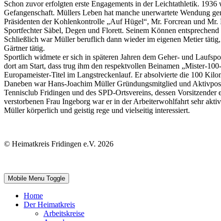
Schon zuvor erfolgten erste Engagements in der Leichtathletik. 1936 
Gefangenschaft. Müllers Leben hat manche unerwartete Wendung geno
Präsidenten der Kohlenkontrolle „Auf Hügel“, Mr. Forcrean und Mr. Pari
Sportfechter Säbel, Degen und Florett. Seinem Können entsprechend na
Schließlich war Müller beruflich dann wieder im eigenen Metier tätig
Gärtner tätig.
Sportlich widmete er sich in späteren Jahren dem Geher- und Laufspo
dort am Start, dass trug ihm den respektvollen Beinamen „Mister-100-
Europameister-Titel im Langstreckenlauf. Er absolvierte die 100 Kil
Daneben war Hans-Joachim Müller Gründungsmitglied und Aktivpost
Tennisclub Fridingen und des SPD-Ortsvereins, dessen Vorsitzender er
verstorbenen Frau Ingeborg war er in der Arbeiterwohlfahrt sehr akt
Müller körperlich und geistig rege und vielseitig interessiert.
© Heimatkreis Fridingen e.V. 2026
Mobile Menu Toggle
Home
Der Heimatkreis
Arbeitskreise