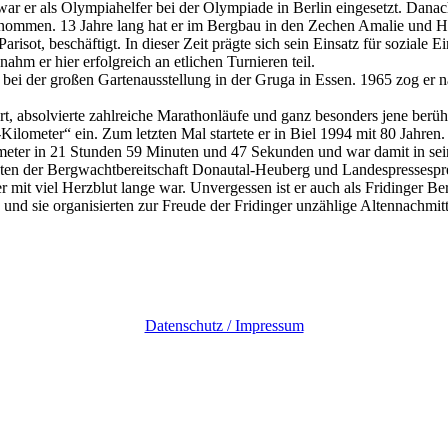
war er als Olympiahelfer bei der Olympiade in Berlin eingesetzt. Dana
mmen. 13 Jahre lang hat er im Bergbau in den Zechen Amalie und Helen
sot, beschäftigt. In dieser Zeit prägte sich sein Einsatz für soziale E
hm er hier erfolgreich an etlichen Turnieren teil.
, bei der großen Gartenausstellung in der Gruga in Essen. 1965 zog er 
rt, absolvierte zahlreiche Marathonläufe und ganz besonders jene ber
Kilometer“ ein. Zum letzten Mal startete er in Biel 1994 mit 80 Jahren
ometer in 21 Stunden 59 Minuten und 47 Sekunden und war damit in sein
en der Bergwachtbereitschaft Donautal-Heuberg und Landespressespr
 mit viel Herzblut lange war. Unvergessen ist er auch als Fridinger B
iv und sie organisierten zur Freude der Fridinger unzählige Altennach
Datenschutz / Impressum