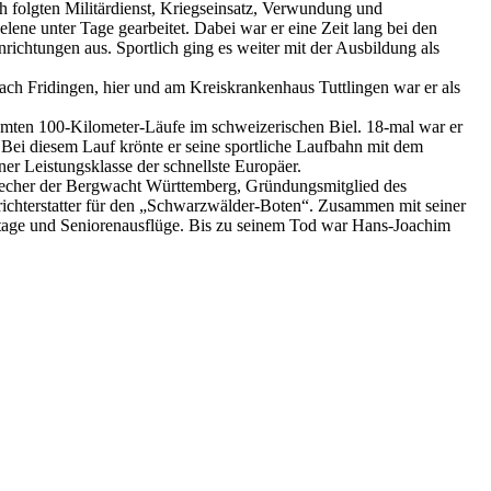
ch folgten Militärdienst, Kriegseinsatz, Verwundung und
e unter Tage gearbeitet. Dabei war er eine Zeit lang bei den
inrichtungen aus. Sportlich ging es weiter mit der Ausbildung als
nach Fridingen, hier und am Kreiskrankenhaus Tuttlingen war er als
ühmten 100-Kilometer-Läufe im schweizerischen Biel. 18-mal war er
. Bei diesem Lauf krönte er seine sportliche Laufbahn mit dem
er Leistungsklasse der schnellste Europäer.
echer der Bergwacht Württemberg, Gründungsmitglied des
erichterstatter für den „Schwarzwälder-Boten“. Zusammen mit seiner
mittage und Seniorenausflüge. Bis zu seinem Tod war Hans-Joachim