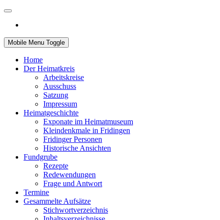
Mobile Menu Toggle
Home
Der Heimatkreis
Arbeitskreise
Ausschuss
Satzung
Impressum
Heimatgeschichte
Exponate im Heimatmuseum
Kleindenkmale in Fridingen
Fridinger Personen
Historische Ansichten
Fundgrube
Rezepte
Redewendungen
Frage und Antwort
Termine
Gesammelte Aufsätze
Stichwortverzeichnis
Inhaltsverzeichnisse