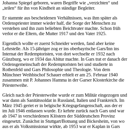
Johanna Spiegel geboren, waren Begriffe wie „verzichten“ und
„teilen“ für ihn von Kindheit an ständige Begleiter.
Er stammte aus bescheidenen Verhältnissen, was ihm später als
Ordenspriester immer wieder half, die Sorge der Menschen zu
verstehen und ihn zum beliebten Beichtvater machte. Schon früh
verlor er die Eltern, die Mutter 1917 und den Vater 1925.
Eigentlich wollte er zuerst Schneider werden, fand aber keine
Lehrstelle. Als 15-jähriger zog er ins oberbayrische Gars/Inn ins
Internat der Redemptoristen, von dort wechselte er 1932 nach
Günzburg, wo er 1934 das Abitur machte. In Gars trat er danach der
Ordensgemeinschaft der Redemptoristen bei und studierte in
Rothenfeld und Gars Philosophie und Theologie. Von dem
Münchner Weihbischof Schauer erhielt er am 25. Februar 1940
zusammen mit P. Johannes Hamma in der Garser Klosterkirche die
Priesterweihe.
Gleich nach der Priesterweihe wurde er zum Militär eingezogen und
war dann als Sanitätssoldat in Russland, Italien und Frankreich. Im
März 1945 geriet er in belgische Kriegsgefangenschaft, aus der er
im Juli 1946 entlassen wurde. Er kehrte zurück nach Gars und war
ab 1947 in verschiedenen Klöstern der Süddeutschen Provinz
eingesetzt. Zunächst in Stuttgart/Botnang und Bickesheim, von wo
aus er als Volksmissionar wirkte, ab 1953 war er Kaplan in Gars