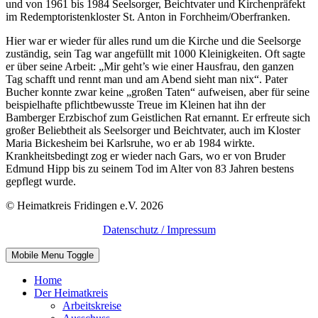
und von 1961 bis 1984 Seelsorger, Beichtvater und Kirchenpräfekt
im Redemptoristenkloster St. Anton in Forchheim/Oberfranken.
Hier war er wieder für alles rund um die Kirche und die Seelsorge
zuständig, sein Tag war angefüllt mit 1000 Kleinigkeiten. Oft sagte
er über seine Arbeit: „Mir geht’s wie einer Hausfrau, den ganzen
Tag schafft und rennt man und am Abend sieht man nix“. Pater
Bucher konnte zwar keine „großen Taten“ aufweisen, aber für seine
beispielhafte pflichtbewusste Treue im Kleinen hat ihn der
Bamberger Erzbischof zum Geistlichen Rat ernannt. Er erfreute sich
großer Beliebtheit als Seelsorger und Beichtvater, auch im Kloster
Maria Bickesheim bei Karlsruhe, wo er ab 1984 wirkte.
Krankheitsbedingt zog er wieder nach Gars, wo er von Bruder
Edmund Hipp bis zu seinem Tod im Alter von 83 Jahren bestens
gepflegt wurde.
© Heimatkreis Fridingen e.V. 2026
Datenschutz / Impressum
Mobile Menu Toggle
Home
Der Heimatkreis
Arbeitskreise