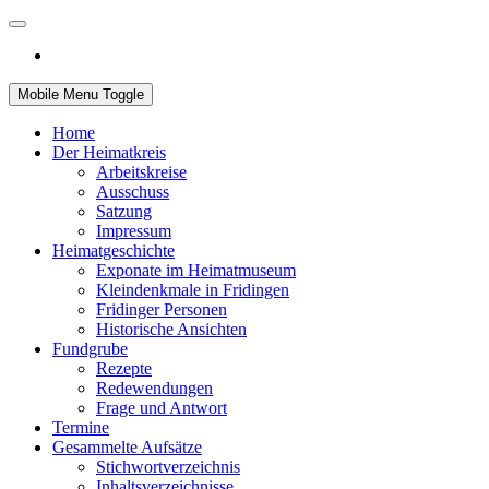
Mobile Menu Toggle
Home
Der Heimatkreis
Arbeitskreise
Ausschuss
Satzung
Impressum
Heimatgeschichte
Exponate im Heimatmuseum
Kleindenkmale in Fridingen
Fridinger Personen
Historische Ansichten
Fundgrube
Rezepte
Redewendungen
Frage und Antwort
Termine
Gesammelte Aufsätze
Stichwortverzeichnis
Inhaltsverzeichnisse