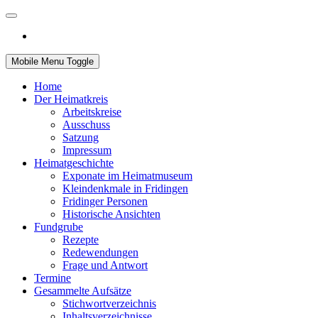
Mobile Menu Toggle
Home
Der Heimatkreis
Arbeitskreise
Ausschuss
Satzung
Impressum
Heimatgeschichte
Exponate im Heimatmuseum
Kleindenkmale in Fridingen
Fridinger Personen
Historische Ansichten
Fundgrube
Rezepte
Redewendungen
Frage und Antwort
Termine
Gesammelte Aufsätze
Stichwortverzeichnis
Inhaltsverzeichnisse