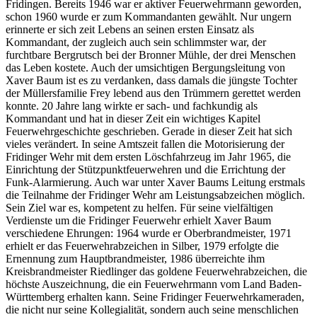
Fridingen. Bereits 1946 war er aktiver Feuerwehrmann geworden,
schon 1960 wurde er zum Kommandanten gewählt. Nur ungern
erinnerte er sich zeit Lebens an seinen ersten Einsatz als
Kommandant, der zugleich auch sein schlimmster war, der
furchtbare Bergrutsch bei der Bronner Mühle, der drei Menschen
das Leben kostete. Auch der umsichtigen Bergungsleitung von
Xaver Baum ist es zu verdanken, dass damals die jüngste Tochter
der Müllersfamilie Frey lebend aus den Trümmern gerettet werden
konnte. 20 Jahre lang wirkte er sach- und fachkundig als
Kommandant und hat in dieser Zeit ein wichtiges Kapitel
Feuerwehrgeschichte geschrieben. Gerade in dieser Zeit hat sich
vieles verändert. In seine Amtszeit fallen die Motorisierung der
Fridinger Wehr mit dem ersten Löschfahrzeug im Jahr 1965, die
Einrichtung der Stützpunktfeuerwehren und die Errichtung der
Funk-Alarmierung. Auch war unter Xaver Baums Leitung erstmals
die Teilnahme der Fridinger Wehr am Leistungsabzeichen möglich.
Sein Ziel war es, kompetent zu helfen. Für seine vielfältigen
Verdienste um die Fridinger Feuerwehr erhielt Xaver Baum
verschiedene Ehrungen: 1964 wurde er Oberbrandmeister, 1971
erhielt er das Feuerwehrabzeichen in Silber, 1979 erfolgte die
Ernennung zum Hauptbrandmeister, 1986 überreichte ihm
Kreisbrandmeister Riedlinger das goldene Feuerwehrabzeichen, die
höchste Auszeichnung, die ein Feuerwehrmann vom Land Baden-
Württemberg erhalten kann. Seine Fridinger Feuerwehrkameraden,
die nicht nur seine Kollegialität, sondern auch seine menschlichen