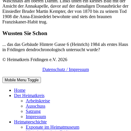
Waschhaus am oberen Damm. Links unten ein kleines Bild mit der
Ansicht der Annakapelle, davor auf der damaligen Donaubrücke der
Einsiedler Bruder Martin Kempter, der von 1870 bis zu seinem Tod
1908 die Anna-Einsiedelei bewohnte und stets den braunen
Franziskaner-Habit trug.
Wussten Sie Schon
... das das Gebäude Hintere Gasse 6 (Heinrich) 1984 als erstes Haus
in Fridingen dendrochronologisch untersucht wurde?
© Heimatkreis Fridingen e.V. 2026
Datenschutz / Impressum
Mobile Menu Toggle
Home
Der Heimatkreis
Arbeitskreise
Ausschuss
Satzung
Impressum
Heimatgeschichte
Exponate im Heimatmuseum