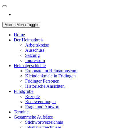
Mobile Menu Toggle
Home
Der Heimatkreis
Arbeitskreise
Ausschuss
Satzung
Impressum
Heimatgeschichte
Exponate im Heimatmuseum
Kleindenkmale in Fridingen
Fridinger Personen
Historische Ansichten
Fundgrube
Rezepte
Redewendungen
Frage und Antwort
Termine
Gesammelte Aufsätze
Stichwortverzeichnis
Inhaltsverzeichnisse