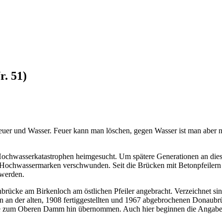
. 51)
 Feuer und Wasser. Feuer kann man löschen, gegen Wasser ist man aber
ochwasserkatastrophen heimgesucht. Um spätere Generationen an diese
en Hochwassermarken verschwunden. Seit die Brücken mit Betonpfeiler
 werden.
rücke am Birkenloch am östlichen Pfeiler angebracht. Verzeichnet sin
n an der alten, 1908 fertiggestellten und 1967 abgebrochenen Donau
Seite zum Oberen Damm hin übernommen. Auch hier beginnen die Angab