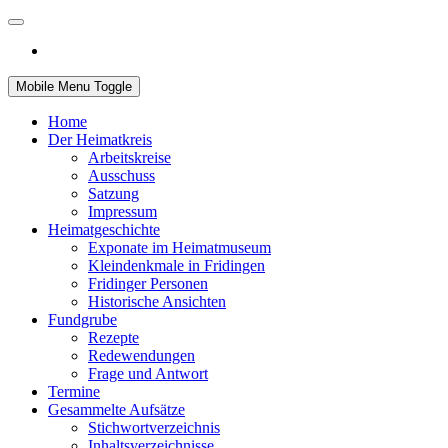
Mobile Menu Toggle
Home
Der Heimatkreis
Arbeitskreise
Ausschuss
Satzung
Impressum
Heimatgeschichte
Exponate im Heimatmuseum
Kleindenkmale in Fridingen
Fridinger Personen
Historische Ansichten
Fundgrube
Rezepte
Redewendungen
Frage und Antwort
Termine
Gesammelte Aufsätze
Stichwortverzeichnis
Inhaltsverzeichnisse