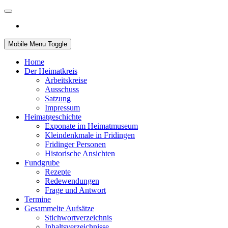
Mobile Menu Toggle
Home
Der Heimatkreis
Arbeitskreise
Ausschuss
Satzung
Impressum
Heimatgeschichte
Exponate im Heimatmuseum
Kleindenkmale in Fridingen
Fridinger Personen
Historische Ansichten
Fundgrube
Rezepte
Redewendungen
Frage und Antwort
Termine
Gesammelte Aufsätze
Stichwortverzeichnis
Inhaltsverzeichnisse