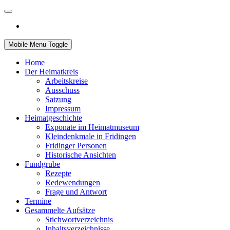
Mobile Menu Toggle
Home
Der Heimatkreis
Arbeitskreise
Ausschuss
Satzung
Impressum
Heimatgeschichte
Exponate im Heimatmuseum
Kleindenkmale in Fridingen
Fridinger Personen
Historische Ansichten
Fundgrube
Rezepte
Redewendungen
Frage und Antwort
Termine
Gesammelte Aufsätze
Stichwortverzeichnis
Inhaltsverzeichnisse