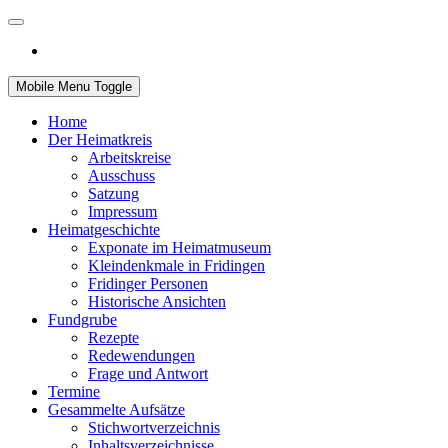
Mobile Menu Toggle
Home
Der Heimatkreis
Arbeitskreise
Ausschuss
Satzung
Impressum
Heimatgeschichte
Exponate im Heimatmuseum
Kleindenkmale in Fridingen
Fridinger Personen
Historische Ansichten
Fundgrube
Rezepte
Redewendungen
Frage und Antwort
Termine
Gesammelte Aufsätze
Stichwortverzeichnis
Inhaltsverzeichnisse