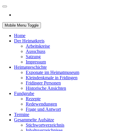
Mobile Menu Toggle
Home
Der Heimatkreis
Arbeitskreise
Ausschuss
Satzung
Impressum
Heimatgeschichte
Exponate im Heimatmuseum
Kleindenkmale in Fridingen
Fridinger Personen
Historische Ansichten
Fundgrube
Rezepte
Redewendungen
Frage und Antwort
Termine
Gesammelte Aufsätze
Stichwortverzeichnis
Inhaltsverzeichnisse