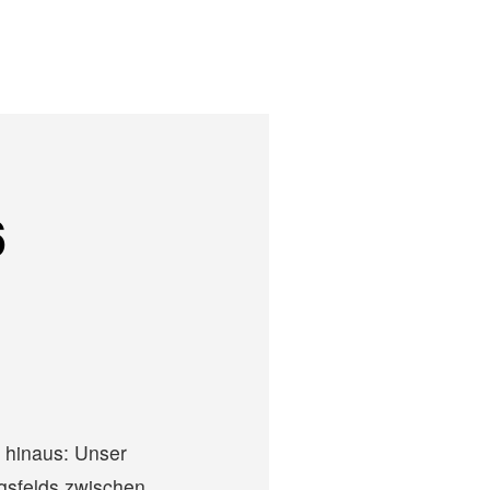
6
r hinaus: Unser
sfelds zwischen