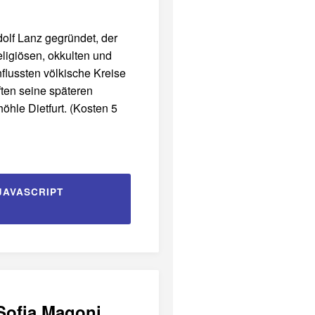
olf Lanz gegründet, der
eligiösen, okkulten und
nflussten völkische Kreise
ten seine späteren
hle Dietfurt. (Kosten 5
JAVASCRIPT
 Sofia Magoni