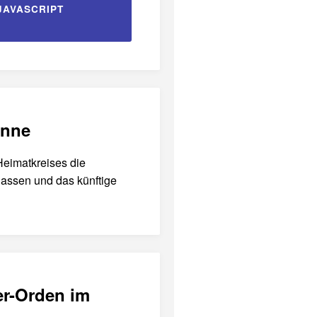
JAVASCRIPT
onne
Heimatkreises die
 lassen und das künftige
er-Orden im