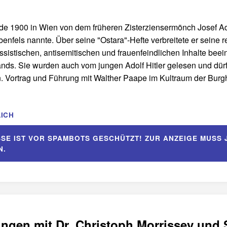
e 1900 in Wien von dem früheren Zisterziensermönch Josef Ad
benfels nannte. Über seine "Ostara"-Hefte verbreitete er seine r
ssistischen, antisemitischen und frauenfeindlichen Inhalte beei
nds. Sie wurden auch vom jungen Adolf Hitler gelesen und dürf
. Vortrag und Führung mit Walther Paape im Kultraum der Burghö
ICH
SSE IST VOR SPAMBOTS GESCHÜTZT! ZUR ANZEIGE MUSS 
N.
idingen mit Dr. Christoph Morrissey und