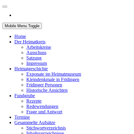
Mobile Menu Toggle
Home
Der Heimatkreis
Arbeitskreise
Ausschuss
Satzung
Impressum
Heimatgeschichte
Exponate im Heimatmuseum
Kleindenkmale in Fridingen
Fridinger Personen
Historische Ansichten
Fundgrube
Rezepte
Redewendungen
Frage und Antwort
Termine
Gesammelte Aufsätze
Stichwortverzeichnis
Inhaltsverzeichnisse