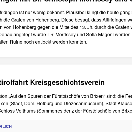
ridingen ist nur wenig bekannt. Plausibel klingt die heute gäng
die Grafen von Hohenberg. Diese besagt, dass Altfridingen wa
von Hohenberg gegen die Mitte des 13. Jh. durch die Grafen vo
Donau angelegt wurde. Dr. Morrissey und Sofia Magoni werden u
lten Ruine noch entlockt werden konnten.
tirolfahrt Kreisgeschichtsverein
sion „Auf den Spuren der Fürstbischöfe von Brixen“ sind: die Fe
rixen (Stadt, Dom. Hofburg und Diözesanmuseum), Stadt Klause
 Schloss Velthurns (Sommerresidenz der Fürstbischöfe von Brixen
RLICH