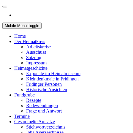
Mobile Menu Toggle
Home
Der Heimatkreis
Arbeitskreise
Ausschuss
Satzung
Impressum
Heimatgeschichte
Exponate im Heimatmuseum
Kleindenkmale in Fridingen
Fridinger Personen
Historische Ansichten
Fundgrube
Rezepte
Redewendungen
Frage und Antwort
Termine
Gesammelte Aufsätze
Stichwortverzeichnis
Inhaltsverzeichnisse