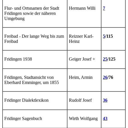
Flur- und Ortsnamen der Stadt
Hermann Willi
7
Fridingen sowie der näheren
Umgebung
Freibad - Der lange Weg bis zum
Reizner Karl-
5
/115
Freibad
Heinz
Fridingen 1938
Geiger Josef +
25
/125
Fridingen, Stadtansicht von
Heim, Armin
26
/76
Eberhard Emminger, um 1855
Fridinger Dialektlexikon
Rudolf Josef
36
Fridinger Sagenbuch
Wirth Wolfgang
43