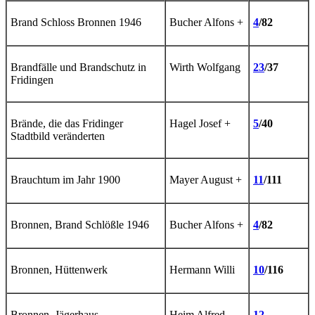
Brand Schloss Bronnen 1946
Bucher Alfons +
4
/82
Brandfälle und Brandschutz in
Wirth Wolfgang
23
/37
Fridingen
Brände, die das Fridinger
Hagel Josef +
5
/40
Stadtbild veränderten
Brauchtum im Jahr 1900
Mayer August +
11
/111
Bronnen, Brand Schlößle 1946
Bucher Alfons +
4
/82
Bronnen, Hüttenwerk
Hermann Willi
10
/116
Bronnen, Jägerhaus
Heim Alfred
12