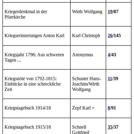
Kriegerdenkmal in der
Wirth Wolfgang
19
/87
Pfarrkirche
Kriegserinnerungen Anton Karl
Karl Christoph
26
/145
Kriegsjahr 1796: Aus schweren
Anonymus
4
/43
Tagen ...
Kriegsnöte von 1792-1815:
Schuster Hans-
11
/39
Einblicke in eine schreckliche
Joachim/Wirth
Zeit
Wolfgang
Kriegstagebuch 1914/18
Zepf Karl +
8
/91
Kriegstagebuch 1915/18
Schnell
35
/37
Gottfried