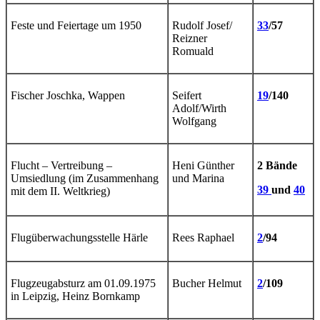
Feste und Feiertage um 1950
Rudolf Josef/
33
/57
Reizner
Romuald
Fischer Joschka, Wappen
Seifert
19
/140
Adolf/Wirth
Wolfgang
Flucht – Vertreibung –
Heni Günther
2 Bände
Umsiedlung (im Zusammenhang
und Marina
39
und
40
mit dem II. Weltkrieg)
Flugüberwachungsstelle Härle
Rees Raphael
2
/94
Flugzeugabsturz am 01.09.1975
Bucher Helmut
2
/109
in Leipzig, Heinz Bornkamp