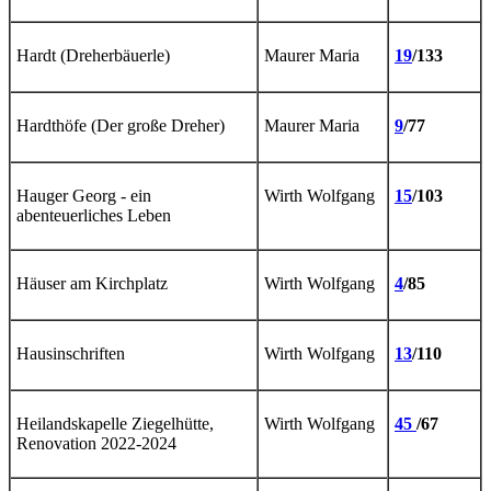
Hardt (Dreherbäuerle)
Maurer Maria
19
/133
Hardthöfe (Der große Dreher)
Maurer Maria
9
/77
Hauger Georg - ein
Wirth Wolfgang
15
/103
abenteuerliches Leben
Häuser am Kirchplatz
Wirth Wolfgang
4
/85
Hausinschriften
Wirth Wolfgang
13
/110
Heilandskapelle Ziegelhütte,
Wirth Wolfgang
45
/67
Renovation 2022-2024