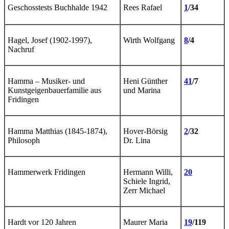
Geschosstests Buchhalde 1942
Rees Rafael
1
/34
Hagel, Josef (1902-1997),
Wirth Wolfgang
8
/4
Nachruf
Hamma – Musiker- und
Heni Günther
41
/7
Kunstgeigenbauerfamilie aus
und Marina
Fridingen
Hamma Matthias (1845-1874),
Hover-Börsig
2
/32
Philosoph
Dr. Lina
Hammerwerk Fridingen
Hermann Willi,
20
Schiele Ingrid,
Zerr Michael
Hardt vor 120 Jahren
Maurer Maria
19
/119