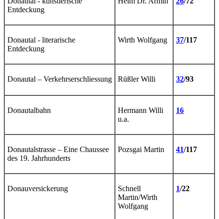
Donautal - künstlerische
Heim Dr. Armin
26
/72
Entdeckung
Donautal - literarische
Wirth Wolfgang
37
/117
Entdeckung
Donautal – Verkehrserschliessung
Rüßler Willi
32
/93
Donautalbahn
Hermann Willi
16
u.a.
Donautalstrasse – Eine Chaussee
Pozsgai Martin
41
/117
des 19. Jahrhunderts
Donauversickerung
Schnell
1
/22
Martin/Wirth
Wolfgang