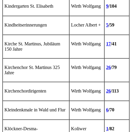
Kindergarten St. Elisabeth
Wirth Wolfgang
9
/104
Kindheitserinnerungen
Locher Albert +
5
/59
Kirche St. Martinus, Jubiläum
Wirth Wolfgang
17
/41
150 Jahre
Kirchenchor St. Martinus 325
Wirth Wolfgang
26
/79
Jahre
Kirchenchordirigenten
Wirth Wolfgang
26
/113
Kleindenkmale in Wald und Flur
Wirth Wolfgang
6
/70
Klöckner-Desma-
Koliwer
1
/82