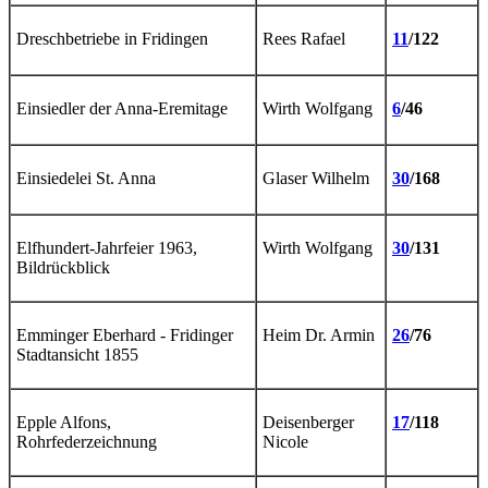
Dreschbetriebe in Fridingen
Rees Rafael
11
/122
Einsiedler der Anna-Eremitage
Wirth Wolfgang
6
/46
Einsiedelei St. Anna
Glaser Wilhelm
30
/168
Elfhundert-Jahrfeier 1963,
Wirth Wolfgang
30
/131
Bildrückblick
Emminger Eberhard - Fridinger
Heim Dr. Armin
26
/76
Stadtansicht 1855
Epple Alfons,
Deisenberger
17
/118
Rohrfederzeichnung
Nicole