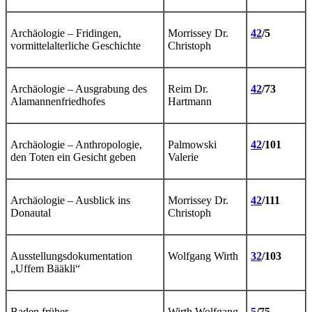
Archäologie – Fridingen,
Morrissey Dr.
42
/5
vormittelalterliche Geschichte
Christoph
Archäologie – Ausgrabung des
Reim Dr.
42
/73
Alamannenfriedhofes
Hartmann
Archäologie – Anthropologie,
Palmowski
42
/101
den Toten ein Gesicht geben
Valerie
Archäologie – Ausblick ins
Morrissey Dr.
42
/111
Donautal
Christoph
Ausstellungsdokumentation
Wolfgang Wirth
32
/103
„Uffem Bääkli“
Baden früher
Wirth Wolfgang
5
/75