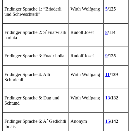
Fridinger Sprache 1: “Briaderli
Wirth Wolfgang
5
/125
und Schweschterli”
Fridinger Sprache 2: S`Fuarwiark
Rudolf Josef
8
/114
narihta
Fridinger Sprache 3: Fuadr holla
Rudolf Josef
9
/125
Fridinger Sprache 4: Alti
Wirth Wolfgang
11
/139
Schprichli
Fridinger Sprache 5: Dag und
Wirth Wolfgang
13
/132
Schtund
Fridinger Sprache 6: A´ Gedichtli
Anonym
15
/142
ibr äis