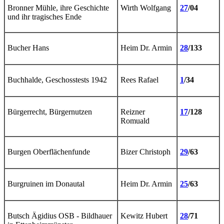
Bronner Mühle, ihre Geschichte
Wirth Wolfgang
27
/04
und ihr tragisches Ende
Bucher Hans
Heim Dr. Armin
28
/133
Buchhalde, Geschosstests 1942
Rees Rafael
1
/34
Bürgerrecht, Bürgernutzen
Reizner
17
/128
Romuald
Burgen Oberflächenfunde
Bizer Christoph
29
/63
Burgruinen im Donautal
Heim Dr. Armin
25
/63
Butsch Ägidius OSB - Bildhauer
Kewitz Hubert
28
/71