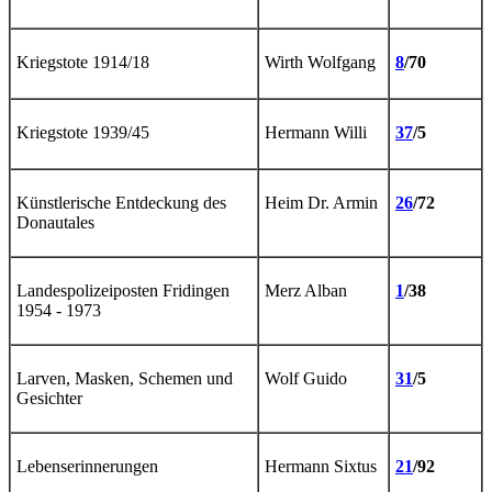
Kriegstote 1914/18
Wirth Wolfgang
8
/70
Kriegstote 1939/45
Hermann Willi
37
/5
Künstlerische Entdeckung des
Heim Dr. Armin
26
/72
Donautales
Landespolizeiposten Fridingen
Merz Alban
1
/38
1954 - 1973
Larven, Masken, Schemen und
Wolf Guido
31
/5
Gesichter
Lebenserinnerungen
Hermann Sixtus
21
/92