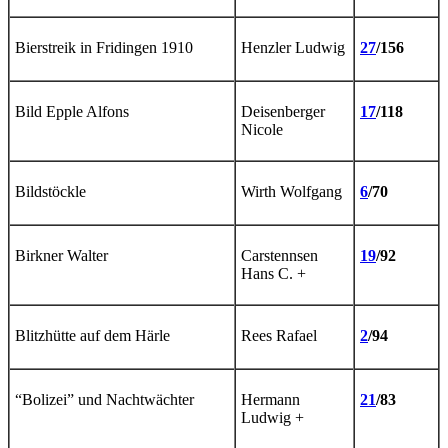
Bierstreik in Fridingen 1910
Henzler Ludwig
27
/156
Bild Epple Alfons
Deisenberger
17
/118
Nicole
Bildstöckle
Wirth Wolfgang
6
/70
Birkner Walter
Carstennsen
19
/92
Hans C. +
Blitzhütte auf dem Härle
Rees Rafael
2
/94
“Bolizei” und Nachtwächter
Hermann
21
/83
Ludwig +