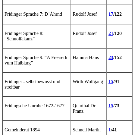
Fridinger Sprache 7: D´Ährnd
Rudolf Josef
17
/122
Fridinger Sprache 8:
Rudolf Josef
21
/120
“Schuolfakanz”
Fridinger Sprache 9: “A Fresserli
Hamma Hans
23
/152
vum Haibiarg”
Fridinger - selbstbewusst und
Wirth Wolfgang
15
/91
streitbar
Fridingsche Unruhe 1672-1677
Quarthal Dr.
15
/73
Franz
Gemeinderat 1894
Schnell Martin
1
/41