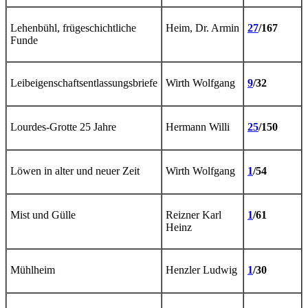
Lehenbühl, frügeschichtliche
Heim, Dr. Armin
27
/167
Funde
Leibeigenschaftsentlassungsbriefe
Wirth Wolfgang
9
/32
Lourdes-Grotte 25 Jahre
Hermann Willi
25
/150
Löwen in alter und neuer Zeit
Wirth Wolfgang
1
/54
Mist und Gülle
Reizner Karl
1
/61
Heinz
Mühlheim
Henzler Ludwig
1
/30