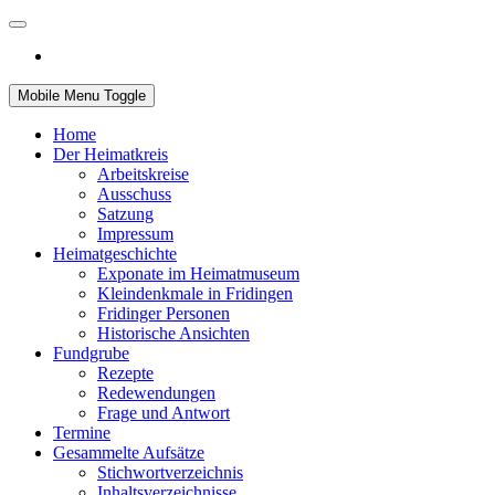
Mobile Menu Toggle
Home
Der Heimatkreis
Arbeitskreise
Ausschuss
Satzung
Impressum
Heimatgeschichte
Exponate im Heimatmuseum
Kleindenkmale in Fridingen
Fridinger Personen
Historische Ansichten
Fundgrube
Rezepte
Redewendungen
Frage und Antwort
Termine
Gesammelte Aufsätze
Stichwortverzeichnis
Inhaltsverzeichnisse