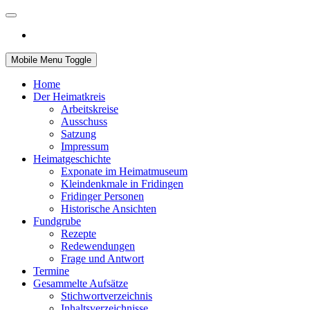
Mobile Menu Toggle
Home
Der Heimatkreis
Arbeitskreise
Ausschuss
Satzung
Impressum
Heimatgeschichte
Exponate im Heimatmuseum
Kleindenkmale in Fridingen
Fridinger Personen
Historische Ansichten
Fundgrube
Rezepte
Redewendungen
Frage und Antwort
Termine
Gesammelte Aufsätze
Stichwortverzeichnis
Inhaltsverzeichnisse