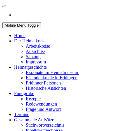
Mobile Menu Toggle
Home
Der Heimatkreis
Arbeitskreise
Ausschuss
Satzung
Impressum
Heimatgeschichte
Exponate im Heimatmuseum
Kleindenkmale in Fridingen
Fridinger Personen
Historische Ansichten
Fundgrube
Rezepte
Redewendungen
Frage und Antwort
Termine
Gesammelte Aufsätze
Stichwortverzeichnis
Inhaltsverzeichnisse