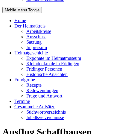
Mobile Menu Toggle
Home
Der Heimatkreis
Arbeitskreise
Ausschuss
Satzung
Impressum
Heimatgeschichte
Exponate im Heimatmuseum
Kleindenkmale in Fridingen
Fridinger Personen
Historische Ansichten
Fundgrube
Rezepte
Redewendungen
Frage und Antwort
Termine
Gesammelte Aufsätze
Stichwortverzeichnis
Inhaltsverzeichnisse
Ausflug Schaffhausen