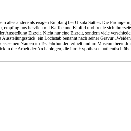
m alles andere als eisigen Empfang bei Ursula Sattler. Die Fridingerin
, empfing uns herzlich mit Kaffee und Kipferl und freute sich ihrersei
r Ausstellung Eiszeit. Nicht nur eine Eiszeit, sondern viele verschi
e Ausstellungsstück, ein Lochstab benannt nach seiner Gravur „Weide
 das seinen Namen im 19. Jahrhundert erhielt und im Museum beeindru
lick in die Arbeit der Archäologen, die ihre Hypothesen authentisch üb