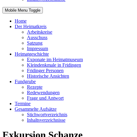
Mobile Menu Toggle
Home
Der Heimatkreis
Arbeitskreise
Ausschuss
Satzung
Impressum
Heimatgeschichte
Exponate im Heimatmuseum
Kleindenkmale in Fridingen
Fridinger Personen
Historische Ansichten
Fundgrube
Rezepte
Redewendungen
Frage und Antwort
Termine
Gesammelte Aufsätze
Stichwortverzeichnis
Inhaltsverzeichnisse
Exkursion Schanze