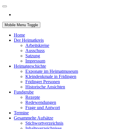
Mobile Menu Toggle
Home
Der Heimatkreis
Arbeitskreise
Ausschuss
Satzung
Impressum
Heimatgeschichte
Exponate im Heimatmuseum
Kleindenkmale in Fridingen
Fridinger Personen
Historische Ansichten
Fundgrube
Rezepte
Redewendungen
Frage und Antwort
Termine
Gesammelte Aufsätze
Stichwortverzeichnis
Inhaltsverzeichnisse